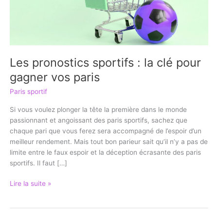
Les pronostics sportifs : la clé pour
gagner vos paris
Paris sportif
Si vous voulez plonger la tête la première dans le monde
passionnant et angoissant des paris sportifs, sachez que
chaque pari que vous ferez sera accompagné de l’espoir d’un
meilleur rendement. Mais tout bon parieur sait qu’il n’y a pas de
limite entre le faux espoir et la déception écrasante des paris
sportifs. Il faut […]
Les
Lire la suite »
pronostics
sportifs
: