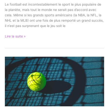
Le football est incontestablement le sport le plus populaire de
la planète, mais tout le monde ne serait pas d’accord avec
cela. Même si les grands sports américains (la NBA, la NFL, la
NHL et la MLB) ont une fois de plus remporté un grand succès,
il n’est pas surprenant que le jeu soit le
Comment
Lire la suite »
lire
les
pronostics
foot
?